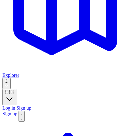
Explorer
£
🇬🇧
Log in
Sign up
Sign up