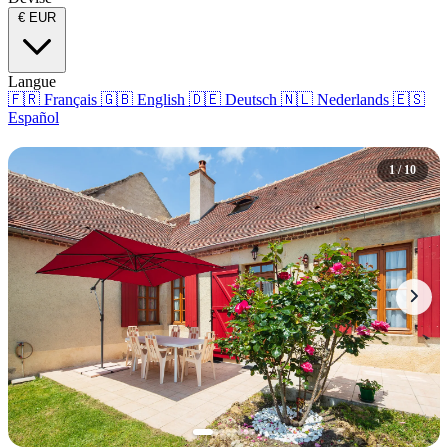
€
EUR
Langue
🇫🇷
Français
🇬🇧
English
🇩🇪
Deutsch
🇳🇱
Nederlands
🇪🇸
Español
1 / 10