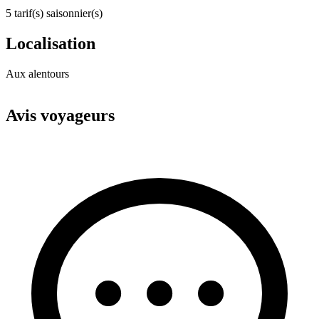
5 tarif(s) saisonnier(s)
Localisation
Aux alentours
Leaflet
|
© OpenStreetMap
+
Avis voyageurs
−