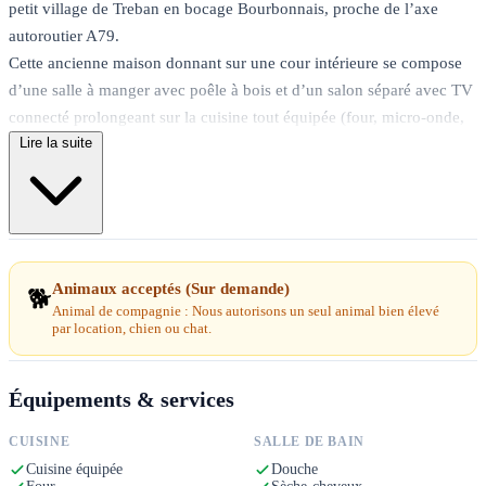
petit village de Treban en bocage Bourbonnais, proche de l’axe
autoroutier A79.
Cette ancienne maison donnant sur une cour intérieure se compose
d’une salle à manger avec poêle à bois et d’un salon séparé avec TV
connecté prolongeant sur la cuisine tout équipée (four, micro-onde,
Lire la suite
plaque vitro, bouilloire, cafetière expresso) et son arrière cuisine
(point eau) débouchant sur une petite rue calme.
Deux chambres avec chacune un lit double 140x190cm dont un à
l’étage avec en plus un lit simple 90x190cm et une petite télévision
pour vos soirées cocooning.
Une salle de bain avec douche et radiateur sèche-serviette. Toilettes
Animaux acceptés (Sur demande)
🐕
séparées au rez-de-chaussée.
Animal de compagnie : Nous autorisons un seul animal bien élevé
par location, chien ou chat.
Terrasse plein sud avec mobilier jardin, grand parasol et fauteuils
relax.
Garage disponible pour mettre une petite voiture, une remorque, des
Équipements & services
motos ou des vélos. L’accès de la cour est fermée par un portail
coulissant accessible à deux véhicules.
CUISINE
SALLE DE BAIN
Cuisine équipée
Douche