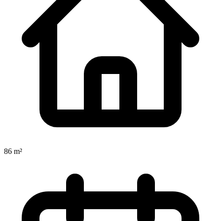
86 m²