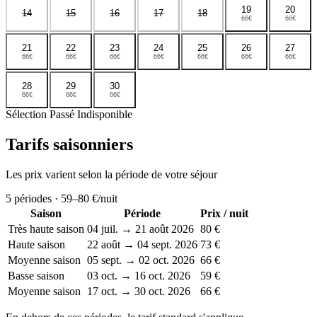
19
20
14
15
16
17
18
66€
66€
21
22
23
24
25
26
27
66€
66€
66€
66€
66€
66€
66€
28
29
30
66€
66€
66€
Sélection
Passé
Indisponible
Tarifs saisonniers
Les prix varient selon la période de votre séjour
5
périodes ·
59–80 €
/nuit
Saison
Période
Prix / nuit
Très haute saison
04 juil. → 21 août 2026
80 €
Haute saison
22 août → 04 sept. 2026
73 €
Moyenne saison
05 sept. → 02 oct. 2026
66 €
Basse saison
03 oct. → 16 oct. 2026
59 €
Moyenne saison
17 oct. → 30 oct. 2026
66 €