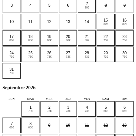
7
3
4
5
6
8
9
80€
15
16
10
11
12
13
14
80€
80€
17
18
19
20
21
22
23
80€
80€
80€
80€
80€
73€
73€
24
25
26
27
28
29
30
73€
73€
73€
73€
73€
73€
73€
31
73€
Septembre 2026
LUN
MAR
MER
JEU
VEN
SAM
DIM
1
2
3
4
5
6
73€
73€
73€
73€
66€
66€
7
8
9
10
11
12
13
66€
66€