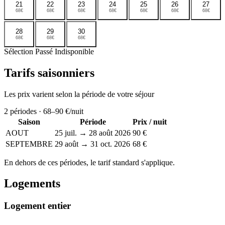
21
22
23
24
25
26
27
68€
68€
68€
68€
68€
68€
68€
28
29
30
68€
68€
68€
Sélection
Passé
Indisponible
Tarifs saisonniers
Les prix varient selon la période de votre séjour
2
périodes ·
68–90 €
/nuit
Saison
Période
Prix / nuit
AOUT
25 juil. → 28 août 2026
90 €
SEPTEMBRE
29 août → 31 oct. 2026
68 €
En dehors de ces périodes, le tarif standard s'applique.
Logements
Logement entier