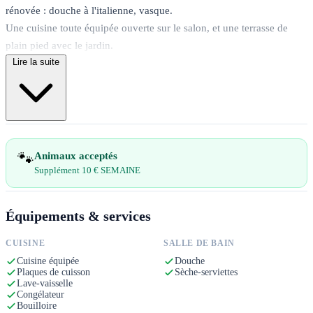
rénovée : douche à l'italienne, vasque.
Une cuisine toute équipée ouverte sur le salon, et une terrasse de
plain pied avec le jardin.
Lire la suite
Accès wifi.
Baignade possible au lac de saint étienne cantalès à 7 kms. Plages
aménagées eau de grande qualité.
Nombreux sentiers balisés autour du lac, accrobranches.
Les commerces sont à 5 kms sur la commune Le Rouget, marché de
pays tous les dimanches matin.
🐾
Animaux acceptés
Borne de recharge au gite, un forfait est demandé pour la semaine.
Supplément 10 € SEMAINE
Équipements & services
CUISINE
SALLE DE BAIN
Cuisine équipée
Douche
Plaques de cuisson
Sèche-serviettes
Lave-vaisselle
Congélateur
Bouilloire