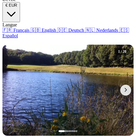
€
EUR
Langue
🇫🇷
Français
🇬🇧
English
🇩🇪
Deutsch
🇳🇱
Nederlands
🇪🇸
Español
1 / 20