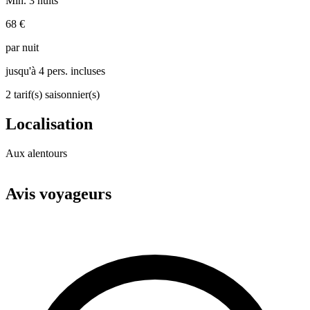
Min. 3 nuits
68 €
par nuit
jusqu'à 4 pers. incluses
2 tarif(s) saisonnier(s)
Localisation
Aux alentours
Leaflet
|
© OpenStreetMap
+
Avis voyageurs
−