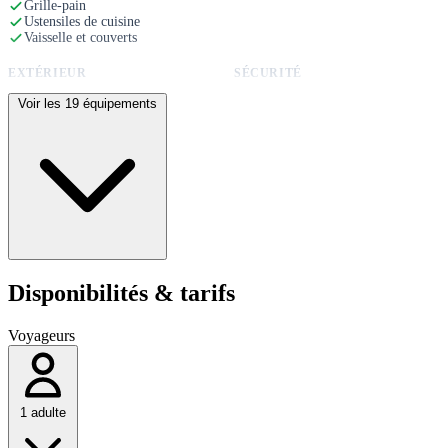
Grille-pain
Ustensiles de cuisine
Vaisselle et couverts
EXTÉRIEUR
SÉCURITÉ
Terrasse
Détecteur de fumée
Voir les 19 équipements
Jardin
Barbecue
Mobilier de jardin
Parking privé
FAMILLE
ACCESSIBILITÉ
Lit bébé
Plain-pied
Chaise haute
Disponibilités & tarifs
Voyageurs
1 adulte