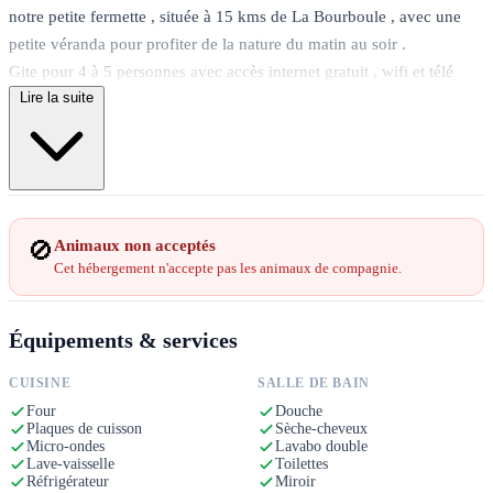
notre petite fermette , située à 15 kms de La Bourboule , avec une
petite véranda pour profiter de la nature du matin au soir .
Gite pour 4 à 5 personnes avec accès internet gratuit , wifi et télé
Lire la suite
d'Orange , avec tous commerces à 5 kms , avec médiathèque , salle
de spectacles , randonnées à cheval .
Centre aqua-ludique , bowling , casino , parc d'attraction , sites
touristiques exceptionnels à proximité . Pensez aussi à réserver pour
vos vacances d'hiver : les stations auvergnates sont familiales et
économiques . Nous sommes à 20 minutes de La Stèle et la station
🚫
Animaux non acceptés
de Chastreix est également à proximité . Vous pouvez skier aussi à
Cet hébergement n'accepte pas les animaux de compagnie.
Charlannes à coté de La Bourboule ainsi qu'au Mont Dore ( sans
oublier son bowling et sa patinoire) .
Équipements & services
Habituellement les draps ne sont pas fournis sauf pour le lit de 160 :
n'hésitez pas à poser la question lors de votre demande de
CUISINE
SALLE DE BAIN
renseignement ou de réservation .
Four
Douche
Plaques de cuisson
Sèche-cheveux
Micro-ondes
Lavabo double
Lave-vaisselle
Toilettes
Réfrigérateur
Miroir