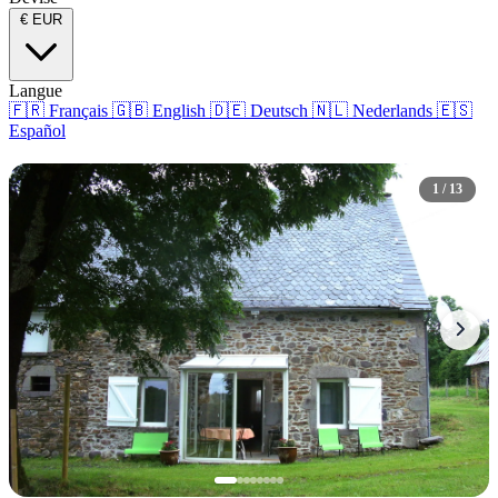
€
EUR
Langue
🇫🇷
Français
🇬🇧
English
🇩🇪
Deutsch
🇳🇱
Nederlands
🇪🇸
Español
1 / 13