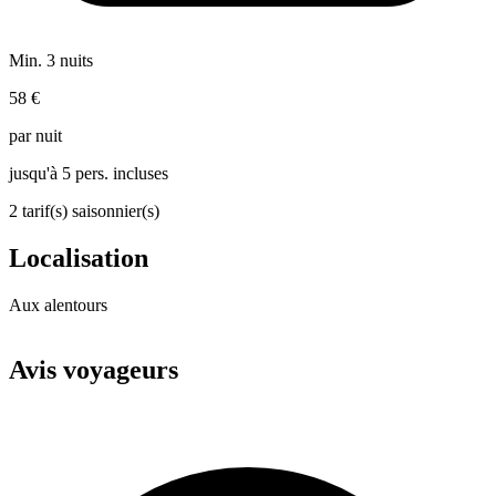
Min. 3 nuits
58 €
par nuit
jusqu'à 5 pers. incluses
2 tarif(s) saisonnier(s)
Localisation
Aux alentours
Leaflet
|
© OpenStreetMap
+
Avis voyageurs
−