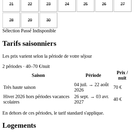
21
22
23
24
25
26
27
28
29
30
Sélection
Passé
Indisponible
Tarifs saisonniers
Les prix varient selon la période de votre séjour
2
périodes ·
40–70 €
/nuit
Prix /
Saison
Période
nuit
04 juil. → 22 août
Très haute saison
70 €
2026
Hiver 2026 hors périodes vacances
26 sept. → 03 avr.
40 €
scolaires
2027
En dehors de ces périodes, le tarif standard s'applique.
Logements