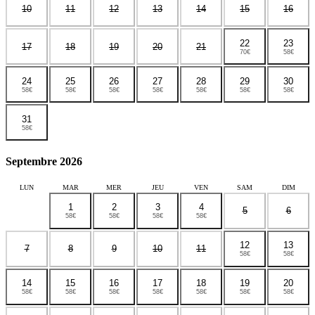
10
11
12
13
14
15
16
22
23
17
18
19
20
21
70€
58€
24
25
26
27
28
29
30
58€
58€
58€
58€
58€
58€
58€
31
58€
Septembre 2026
LUN
MAR
MER
JEU
VEN
SAM
DIM
1
2
3
4
5
6
58€
58€
58€
58€
12
13
7
8
9
10
11
58€
58€
14
15
16
17
18
19
20
58€
58€
58€
58€
58€
58€
58€