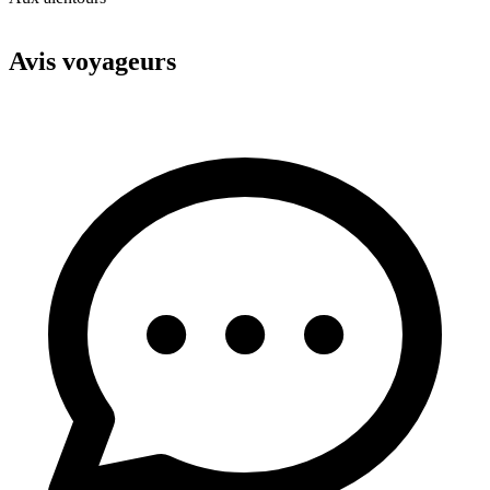
Leaflet
|
© OpenStreetMap
+
Avis voyageurs
−