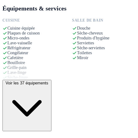
Équipements & services
CUISINE
SALLE DE BAIN
Cuisine équipée
Douche
Plaques de cuisson
Sèche-cheveux
Micro-ondes
Produits d'hygiène
Lave-vaisselle
Serviettes
Réfrigérateur
Sèche-serviettes
Congélateur
Toilettes
Cafetière
Miroir
Bouilloire
Grille-pain
Lave-linge
Sèche-linge
Ustensiles de cuisine
Voir les 37 équipements
Vaisselle et couverts
CONFORT
EXTÉRIEUR
Wi-Fi
Terrasse
Chauffage
Balcon
Cheminée
Barbecue
Ventilateur
Piscine
Lit confortable
Mobilier de jardin
Coussins
Vue sur montagne
Couvertures
Parking privé