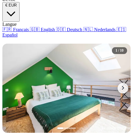
€
EUR
Langue
🇫🇷
Français
🇬🇧
English
🇩🇪
Deutsch
🇳🇱
Nederlands
🇪🇸
Español
1 / 10