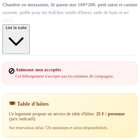
Chambre en mezzanine, lit queen size 160*200. petit salon et cuisine
ouverte, poêle pour les fraîches soirée d'hiver, salle de bain et wc
privé.
Lire la suite
La piscine des propriétaire est en libre accès à la saison estivale de
11h à 19h.
Idéal solos, couples ou professionnels pour un court ou long séjour.
Parking fermé, wifi fibre
🚫
Animaux non acceptés
Cet hébergement n'accepte pas les animaux de compagnie.
🍽️ Table d'hôtes
Ce logement propose un service de table d'hôtes.
25 € / personne
(prix indicatif).
Sur réservation délai 72h minimum et selon disponibilités.