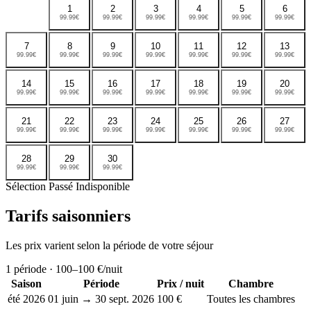
1
2
3
4
5
6
99.99€
99.99€
99.99€
99.99€
99.99€
99.99€
7
8
9
10
11
12
13
99.99€
99.99€
99.99€
99.99€
99.99€
99.99€
99.99€
14
15
16
17
18
19
20
99.99€
99.99€
99.99€
99.99€
99.99€
99.99€
99.99€
21
22
23
24
25
26
27
99.99€
99.99€
99.99€
99.99€
99.99€
99.99€
99.99€
28
29
30
99.99€
99.99€
99.99€
Sélection
Passé
Indisponible
Tarifs saisonniers
Les prix varient selon la période de votre séjour
1
période ·
100–100 €
/nuit
Saison
Période
Prix / nuit
Chambre
été 2026
01 juin → 30 sept. 2026
100 €
Toutes les chambres