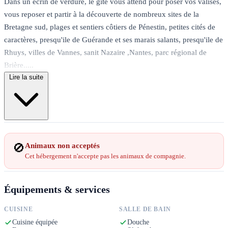
Dans un écrin de verdure, le gite vous attend pour poser vos valises,
vous reposer et partir à la découverte de nombreux sites de la
Bretagne sud, plages et sentiers côtiers de Pénestin, petites cités de
caractères, presqu'ile de Guérande et ses marais salants, presqu'ile de
Rhuys, villes de Vannes, sanit Nazaire ,Nantes, parc régional de
Brière.....
Lire la suite
Trois chambres spacieuses, lumineuses avec salle de bain privative.
La chambre du rez de chaussée est accessible PMR. Terrasse, jardin
avec chaises longues, barbecue, connexion Wi fi dans toute la
maison.
Cuisine aménagée, salon, séjour.
🚫
Animaux non acceptés
Cet hébergement n'accepte pas les animaux de compagnie.
Équipements & services
CUISINE
SALLE DE BAIN
Cuisine équipée
Douche