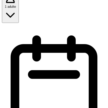
Table à langer
1 adulte
Jeux pour enfants
Livres pour enfants
ACCESSIBILITÉ
Plain-pied
Accès fauteuil roulant
Toilettes adaptées
Douche accessible
Rampes d'accès