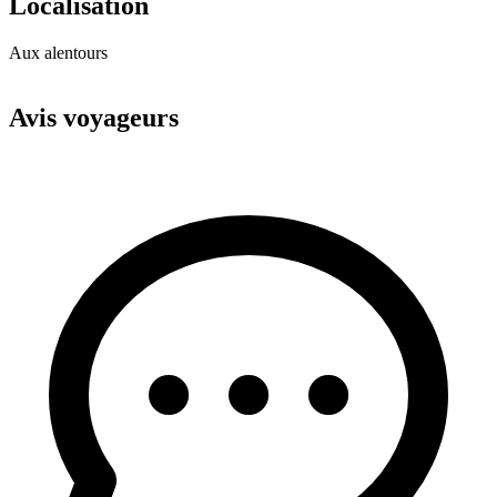
Localisation
Aux alentours
Leaflet
|
© OpenStreetMap
+
Avis voyageurs
−