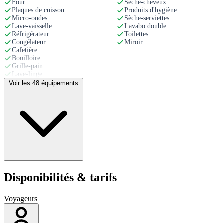
Four
Sèche-cheveux
Plaques de cuisson
Produits d'hygiène
Micro-ondes
Sèche-serviettes
Lave-vaisselle
Lavabo double
Réfrigérateur
Toilettes
Congélateur
Miroir
Cafetière
Bouilloire
Grille-pain
Lave-linge
Ustensiles de cuisine
Voir les 48 équipements
Vaisselle et couverts
CONFORT
EXTÉRIEUR
Wi-Fi
Terrasse
TV
Jardin
Chauffage
Barbecue
Lit confortable
Mobilier de jardin
Coussins
Parcelle privée
Couvertures
Cour
Table à manger
Parking privé
Disponibilités & tarifs
Canapé
Télévision à écran plat
Voyageurs
SÉCURITÉ
FAMILLE
Détecteur de fumée
Lit bébé
Serrures de sécurité
Chaise haute