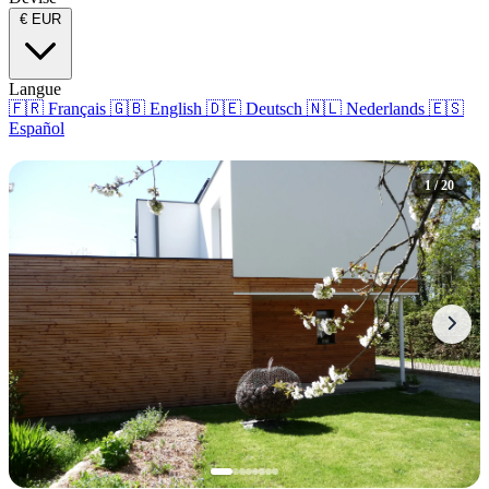
€
EUR
Langue
🇫🇷
Français
🇬🇧
English
🇩🇪
Deutsch
🇳🇱
Nederlands
🇪🇸
Español
1 / 20