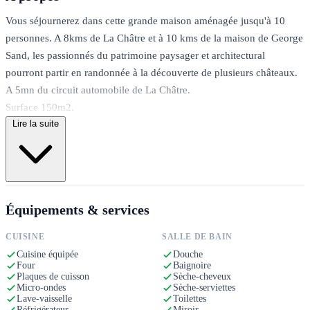
Vous séjournerez dans cette grande maison aménagée jusqu'à 10
personnes. A 8kms de La Châtre et à 10 kms de la maison de George
Sand, les passionnés du patrimoine paysager et architectural
pourront partir en randonnée à la découverte de plusieurs châteaux.
A 5mn du circuit automobile de La Châtre.
Surface 150m2.
Lire la suite
En rez-de-chaussée : Séjour et salon de 30m² (TV) avec canapés.
Très grande cuisine avec espace repas. 3 chambres une salle de
bains, une salle de douche et un wc séparé.
A l'étage : en mezzanine un coin salon et un coin bureau avec accès
à la terrasse, une chambre avec un lit 2 personnes et un lit 1
Équipements & services
personne, une salle de jeu avec un billard et 2 lits d'appoints en
canapé convertible (un lit d'appoint pour 2 personnes et un pour 1
CUISINE
SALLE DE BAIN
personne dans la salle de jeu à l'étage)
Cuisine équipée
Douche
Le pool house avec espace repas, cuisine d'été avec plancha et
Four
Baignoire
Plaques de cuisson
Sèche-cheveux
barbecue, une douche et des wc. Vue magnifique sur le parc et la
Micro-ondes
Sèche-serviettes
piscine chauffée et couverte de 11 x 5 m. Parking privé. Table de
Lave-vaisselle
Toilettes
Réfrigérateur
Miroir