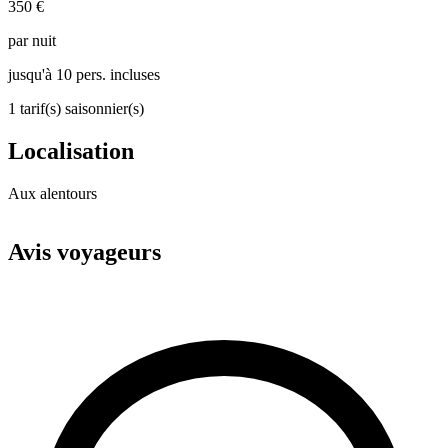
350 €
par nuit
jusqu'à 10 pers. incluses
1 tarif(s) saisonnier(s)
Localisation
Aux alentours
Leaflet
|
© OpenStreetMap
+
Avis voyageurs
−