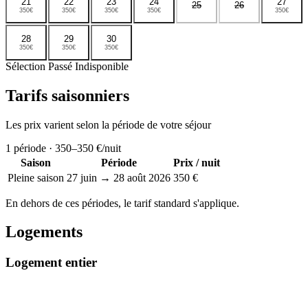
21
22
23
24
27
25
26
350€
350€
350€
350€
350€
28
29
30
350€
350€
350€
Sélection
Passé
Indisponible
Tarifs saisonniers
Les prix varient selon la période de votre séjour
1
période ·
350–350 €
/nuit
Saison
Période
Prix / nuit
Pleine saison
27 juin → 28 août 2026
350 €
En dehors de ces périodes, le tarif standard s'applique.
Logements
Logement entier