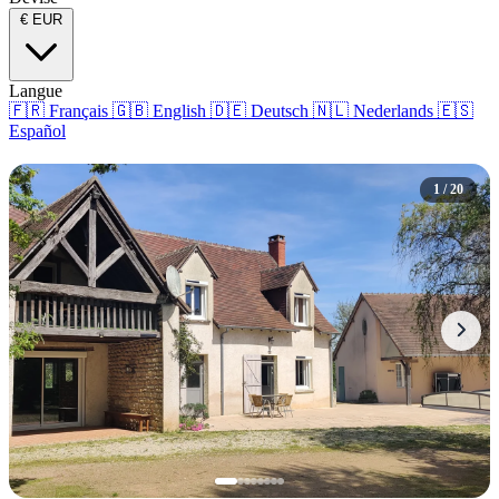
€
EUR
Langue
🇫🇷
Français
🇬🇧
English
🇩🇪
Deutsch
🇳🇱
Nederlands
🇪🇸
Español
1 / 20