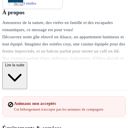
3 étoiles
À propos
Amoureux de la nature, des virées en famille et des escapades
romantiques, ce message est pour vous!
Découvrez notre gîte rénové en Alsace, un appartement lumineux et
tout équipé. Imaginez des soirées cosy, une cuisine équipée pour des
festins improvisés, et un balcon parfait pour siroter un café en été.
Nos visiteurs parlent d'une ambiance chaleureuse, d'hôtes réactifs et
Lire la suite
d'un cadre où le temps semble suspendu.
2 chambres, cuisine entièrement équipée, pièce à vivre avec espaces
repas et détente, salle d'eau avec WC, balcon.
Famille, amis, amoureux, venez vivre une expérience authentique en
🚫
Animaux non acceptés
Alsace! Réservez dès maintenant et ajoutez une note de magie à vos
Cet hébergement n'accepte pas les animaux de compagnie.
escapades!