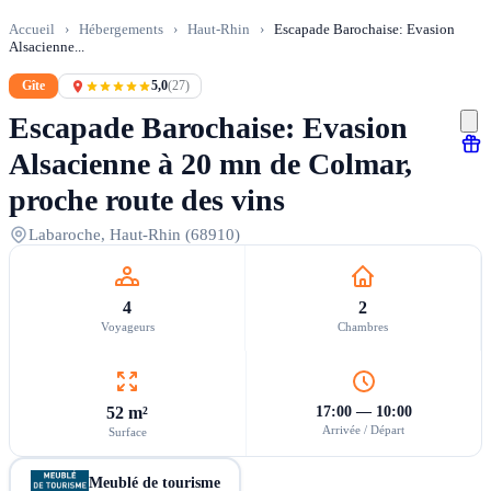
Accueil
›
Hébergements
›
Haut-Rhin
›
Escapade Barochaise: Evasion
Alsacienne...
Gîte
5,0
(27)
Escapade Barochaise: Evasion
Alsacienne à 20 mn de Colmar,
proche route des vins
Labaroche, Haut-Rhin (68910)
4
2
Voyageurs
Chambres
52 m²
17:00 — 10:00
Arrivée / Départ
Surface
Meublé de tourisme