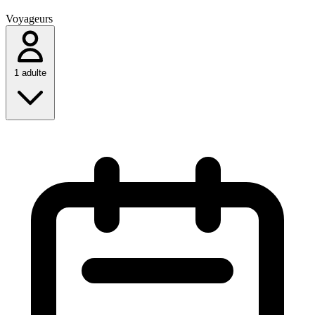
SÉCURITÉ
FAMILLE
Voyageurs
Détecteur de fumée
Lit bébé
Premiers secours
Chaise haute
Jeux pour enfants
Livres pour enfants
1 adulte