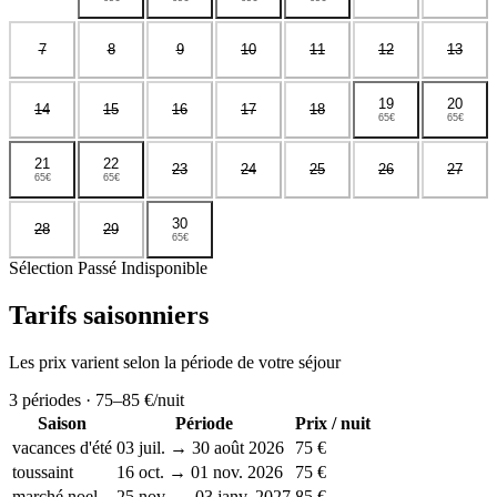
7
8
9
10
11
12
13
19
20
14
15
16
17
18
65€
65€
21
22
23
24
25
26
27
65€
65€
30
28
29
65€
Sélection
Passé
Indisponible
Tarifs saisonniers
Les prix varient selon la période de votre séjour
3
périodes ·
75–85 €
/nuit
Saison
Période
Prix / nuit
vacances d'été
03 juil. → 30 août 2026
75 €
toussaint
16 oct. → 01 nov. 2026
75 €
marché noel
25 nov. → 03 janv. 2027
85 €