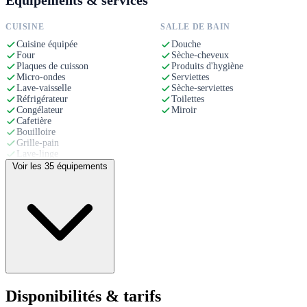
Équipements & services
CUISINE
SALLE DE BAIN
Cuisine équipée
Douche
Four
Sèche-cheveux
Plaques de cuisson
Produits d'hygiène
Micro-ondes
Serviettes
Lave-vaisselle
Sèche-serviettes
Réfrigérateur
Toilettes
Congélateur
Miroir
Cafetière
Bouilloire
Grille-pain
Lave-linge
Vaisselle et couverts
Voir les 35 équipements
CONFORT
EXTÉRIEUR
Wi-Fi
Balcon
TV
Chauffage
Ventilateur
Lit confortable
Linge de maison
Table à manger
Canapé
Disponibilités & tarifs
Télévision à écran plat