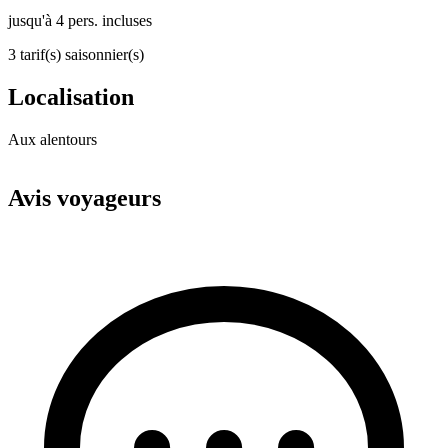
jusqu'à 4 pers. incluses
3 tarif(s) saisonnier(s)
Localisation
Aux alentours
Leaflet
|
© OpenStreetMap
+
Avis voyageurs
−