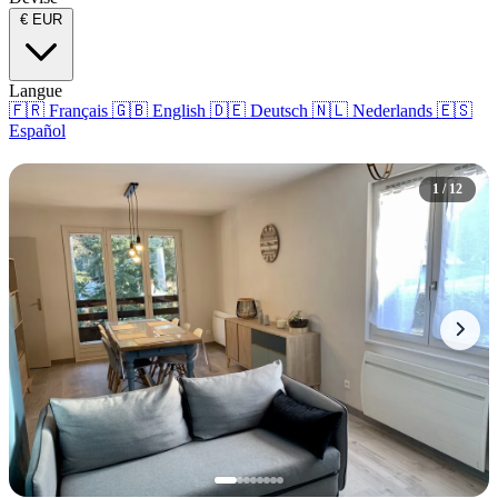
€
EUR
Langue
🇫🇷
Français
🇬🇧
English
🇩🇪
Deutsch
🇳🇱
Nederlands
🇪🇸
Español
1 / 12