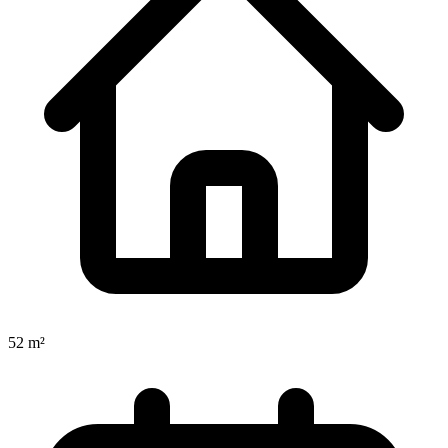
52 m²