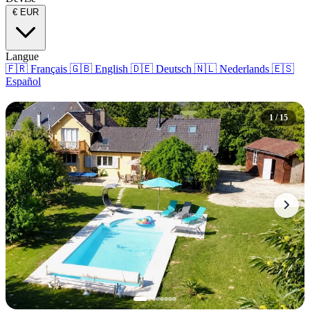
€
EUR
Langue
🇫🇷
Français
🇬🇧
English
🇩🇪
Deutsch
🇳🇱
Nederlands
🇪🇸
Español
1 / 15