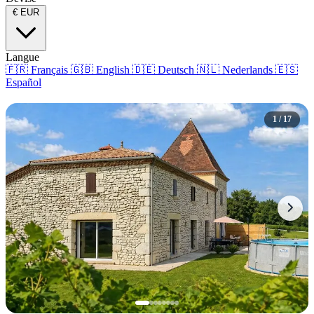
€
EUR
Langue
🇫🇷
Français
🇬🇧
English
🇩🇪
Deutsch
🇳🇱
Nederlands
🇪🇸
Español
1 / 17