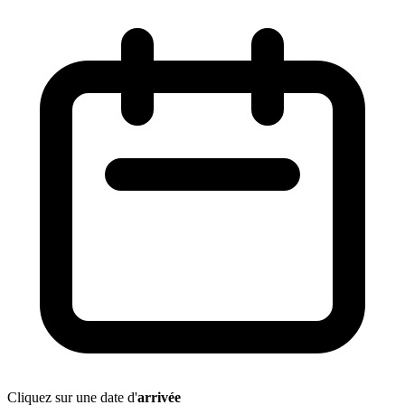
Également au rez-de-chaussée, vous trouverez trois chambres
spacieuses ainsi qu’une salle de bain exceptionnellement grande,
équipée d’une douche à l’italienne. Chaque pièce est dotée de volets
roulants automatisés.
À l’extérieur, vous pourrez admirer le panorama à perte de vue
depuis la terrasse, aménagée avec du mobilier de jardin et un
barbecue.
Pour les loisirs, une table de ping-pong, un panier de basket et un
trampoline raviront aussi bien les enfants que les adultes.
Pour vous rafraîchir, la piscine hors-sol, orientée face à la vue
dégagée, est accessible à partir de mi-avril.
Cliquez sur une date d'
arrivée