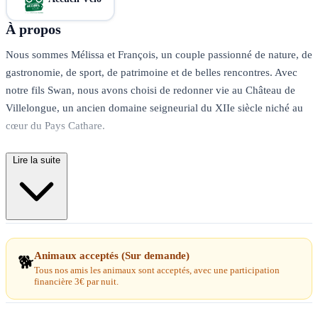
À propos
Nous sommes Mélissa et François, un couple passionné de nature, de
gastronomie, de sport, de patrimoine et de belles rencontres. Avec
notre fils Swan, nous avons choisi de redonner vie au Château de
Villelongue, un ancien domaine seigneurial du XIIe siècle niché au
cœur du Pays Cathare.
Lire la suite
Depuis plusieurs années, nous rénovons ce lieu pierre après pierre,
avec nos mains, beaucoup d'énergie et une bonne dose de passion.
Notre ambition n'est pas seulement de proposer un hébergement,
mais de faire vivre une expérience authentique dans un cadre chargé
d'histoire.
Animaux acceptés (Sur demande)
🐕
Chez nous, vous découvrirez bien plus qu'une chambre ou un gîte.
Tous nos amis les animaux sont acceptés, avec une participation
financière 3€ par nuit.
Vous profiterez d'un accueil chaleureux, de petits-déjeuners
gourmands composés de nombreuses préparations maison, d'un