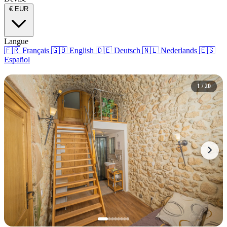
€
EUR
Langue
🇫🇷
Français
🇬🇧
English
🇩🇪
Deutsch
🇳🇱
Nederlands
🇪🇸
Español
1 / 20