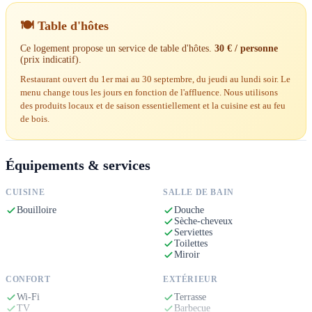
restaurant convivial et de conseils personnalisés pour explorer
l'Aude, ses villages, ses châteaux cathares, ses vignobles et ses
🍽️ Table d'hôtes
paysages préservés.
Ce logement propose un service de table d'hôtes.
30 € / personne
(prix indicatif).
Nous aimons prendre le temps d'échanger avec nos voyageurs,
Restaurant ouvert du 1er mai au 30 septembre, du jeudi au lundi soir. Le
partager nos bonnes adresses, raconter l'histoire du château et faire
menu change tous les jours en fonction de l'affluence. Nous utilisons
des produits locaux et de saison essentiellement et la cuisine est au feu
découvrir les trésors de notre région. Ici, chacun voyage à son
de bois.
rythme : randonnée, vélo, dégustation de vins, découverte du
patrimoine ou simplement détente face aux collines.
Équipements & services
Le Château de Villelongue est un lieu vivant, simple et sincère, où
CUISINE
SALLE DE BAIN
l'on vient pour se ressourcer, se retrouver et créer de beaux
Bouilloire
Douche
souvenirs. Notre plus grande satisfaction ? Voir nos voyageurs
Sèche-cheveux
repartir avec le sourire, en ayant le sentiment d'avoir été accueillis
Serviettes
Toilettes
comme des amis plutôt que comme de simples visiteurs.
Miroir
CONFORT
EXTÉRIEUR
Wi-Fi
Terrasse
TV
Barbecue