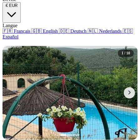
€
EUR
Langue
🇫🇷
Français
🇬🇧
English
🇩🇪
Deutsch
🇳🇱
Nederlands
🇪🇸
Español
1 / 10