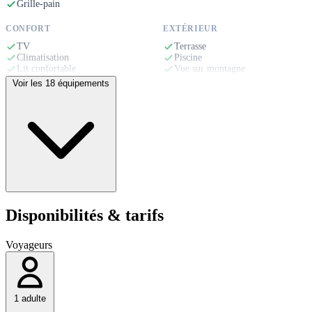
Grille-pain
CONFORT
EXTÉRIEUR
TV
Terrasse
Climatisation
Piscine
Lit confortable
Vue sur montagne
Linge de maison
Parking privé
Voir les 18 équipements
Canapé
ACCESSIBILITÉ
Plain-pied
Disponibilités & tarifs
Voyageurs
1 adulte