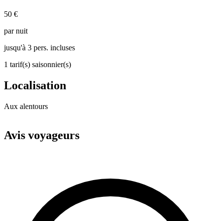
50 €
par nuit
jusqu'à 3 pers. incluses
1 tarif(s) saisonnier(s)
Localisation
Aux alentours
Leaflet
|
© OpenStreetMap
+
Avis voyageurs
−