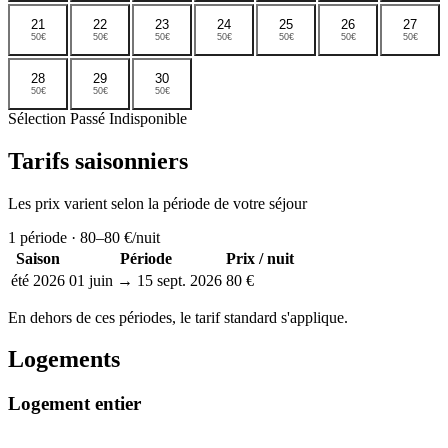
21
22
23
24
25
26
27
50€
50€
50€
50€
50€
50€
50€
28
29
30
50€
50€
50€
Sélection
Passé
Indisponible
Tarifs saisonniers
Les prix varient selon la période de votre séjour
1
période ·
80–80 €
/nuit
Saison
Période
Prix / nuit
été 2026
01 juin → 15 sept. 2026
80 €
En dehors de ces périodes, le tarif standard s'applique.
Logements
Logement entier