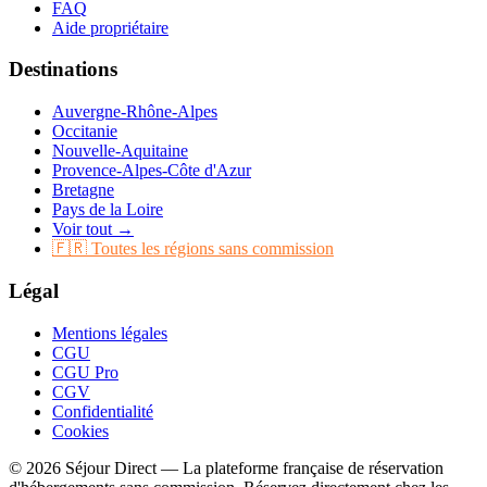
FAQ
Aide propriétaire
Destinations
Auvergne-Rhône-Alpes
Occitanie
Nouvelle-Aquitaine
Provence-Alpes-Côte d'Azur
Bretagne
Pays de la Loire
Voir tout →
🇫🇷 Toutes les régions sans commission
Légal
Mentions légales
CGU
CGU Pro
CGV
Confidentialité
Cookies
© 2026 Séjour Direct — La plateforme française de réservation