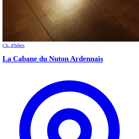
Ch. d'hôtes
La Cabane du Nuton Ardennais