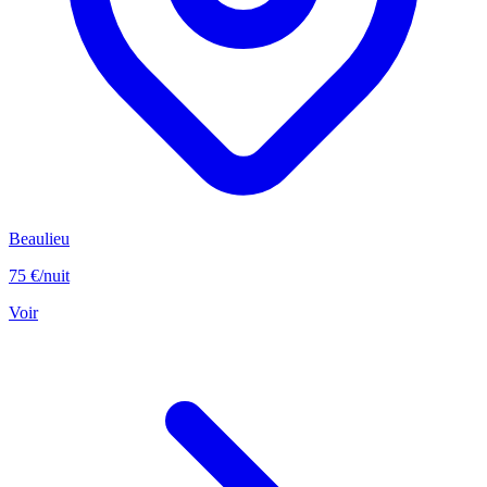
Beaulieu
75 €
/nuit
Voir