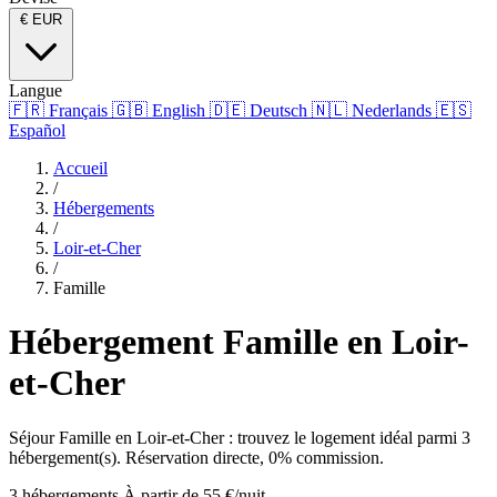
€
EUR
Langue
🇫🇷
Français
🇬🇧
English
🇩🇪
Deutsch
🇳🇱
Nederlands
🇪🇸
Español
Accueil
/
Hébergements
/
Loir-et-Cher
/
Famille
Hébergement Famille en Loir-
et-Cher
Séjour Famille en Loir-et-Cher : trouvez le logement idéal parmi 3
hébergement(s). Réservation directe, 0% commission.
3 hébergements
À partir de 55 €/nuit