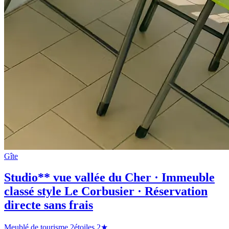
Gîte
Studio** vue vallée du Cher · Immeuble
classé style Le Corbusier · Réservation
directe sans frais
Meublé de tourisme 2étoiles
2★