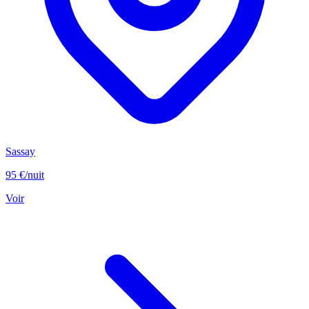
Sassay
95 €
/nuit
Voir