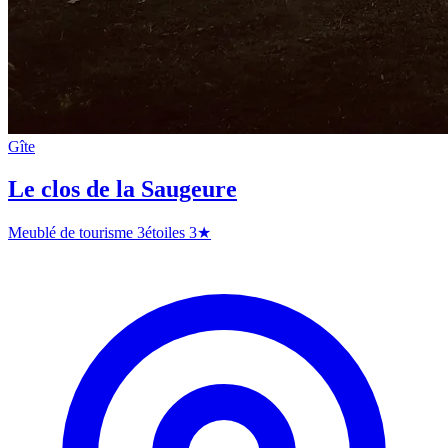
Gîte
Le clos de la Saugeure
Meublé de tourisme 3étoiles
3★