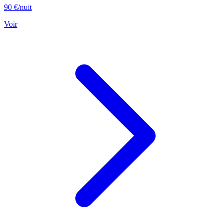
90 €
/nuit
Voir