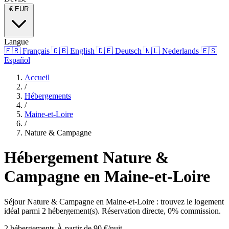
€
EUR
Langue
🇫🇷
Français
🇬🇧
English
🇩🇪
Deutsch
🇳🇱
Nederlands
🇪🇸
Español
Accueil
/
Hébergements
/
Maine-et-Loire
/
Nature & Campagne
Hébergement Nature &
Campagne en Maine-et-Loire
Séjour Nature & Campagne en Maine-et-Loire : trouvez le logement
idéal parmi 2 hébergement(s). Réservation directe, 0% commission.
2 hébergements
À partir de 90 €/nuit