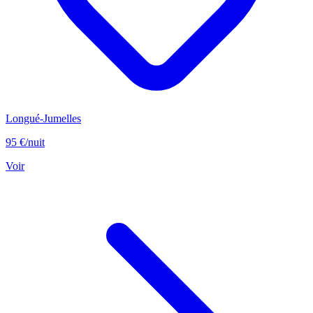
Longué-Jumelles
95 €
/nuit
Voir