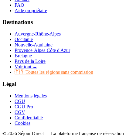
FAQ
Aide propriétaire
Destinations
Auvergne-Rhône-Alpes
Occitanie
Nouvelle-Aquitaine
Provence-Alpes-Côte d'Azur
Bretagne
Pays de la Loire
Voir tout →
🇫🇷 Toutes les régions sans commission
Légal
Mentions légales
CGU
CGU Pro
CGV
Confidentialité
Cookies
© 2026 Séjour Direct — La plateforme française de réservation