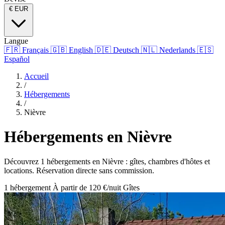
€
EUR
Langue
🇫🇷
Français
🇬🇧
English
🇩🇪
Deutsch
🇳🇱
Nederlands
🇪🇸
Español
Accueil
/
Hébergements
/
Nièvre
Hébergements en Nièvre
Découvrez 1 hébergements en Nièvre : gîtes, chambres d'hôtes et
locations. Réservation directe sans commission.
1 hébergement
À partir de 120 €/nuit
Gîtes