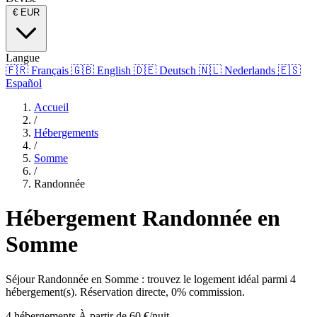
€
EUR
Langue
🇫🇷
Français
🇬🇧
English
🇩🇪
Deutsch
🇳🇱
Nederlands
🇪🇸
Español
Accueil
/
Hébergements
/
Somme
/
Randonnée
Hébergement Randonnée en
Somme
Séjour Randonnée en Somme : trouvez le logement idéal parmi 4
hébergement(s). Réservation directe, 0% commission.
4 hébergements
À partir de 60 €/nuit