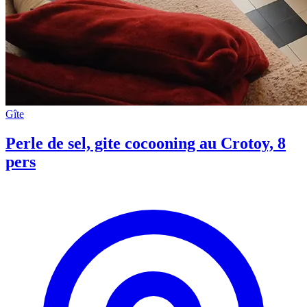
Gîte
Perle de sel, gite cocooning au Crotoy, 8
pers