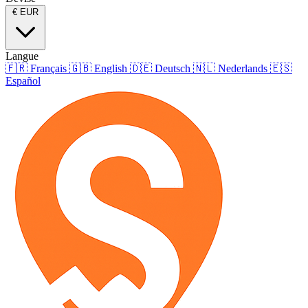
€
EUR
Langue
🇫🇷
Français
🇬🇧
English
🇩🇪
Deutsch
🇳🇱
Nederlands
🇪🇸
Español