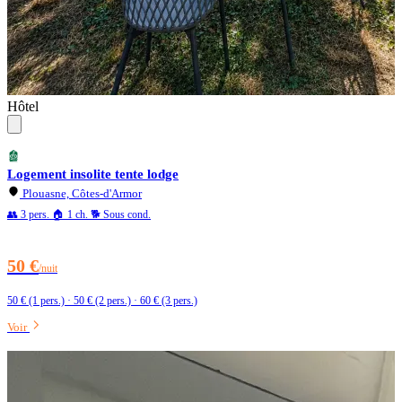
Hôtel
Logement insolite tente lodge
Plouasne, Côtes-d'Armor
👥 3 pers.
🏠 1 ch.
🐕 Sous cond.
50 €
/nuit
50 € (1 pers.) · 50 € (2 pers.) · 60 € (3 pers.)
Voir