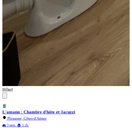
Hôtel
L'amann : Chambre d'hôte et Jacuzzi
Plouasne, Côtes-d'Armor
👥 3 pers.
🏠 1 ch.