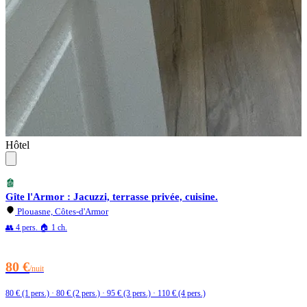
Hôtel
Gîte l'Armor : Jacuzzi, terrasse privée, cuisine.
Plouasne, Côtes-d'Armor
👥 4 pers.
🏠 1 ch.
80 €
/nuit
80 € (1 pers.) · 80 € (2 pers.) · 95 € (3 pers.) · 110 € (4 pers.)