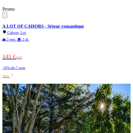
Promo
A LOT OF CAHORS - Séjour romantique
Cahors, Lot
👥 2 pers.
🏠 2 ch.
145 €
/nuit
-18% dès 7 nuits
Voir