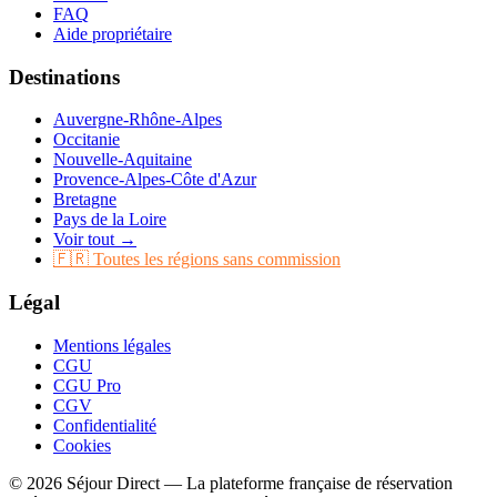
FAQ
Aide propriétaire
Destinations
Auvergne-Rhône-Alpes
Occitanie
Nouvelle-Aquitaine
Provence-Alpes-Côte d'Azur
Bretagne
Pays de la Loire
Voir tout →
🇫🇷 Toutes les régions sans commission
Légal
Mentions légales
CGU
CGU Pro
CGV
Confidentialité
Cookies
© 2026 Séjour Direct — La plateforme française de réservation