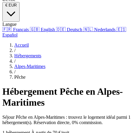
€
EUR
Langue
🇫🇷
Français
🇬🇧
English
🇩🇪
Deutsch
🇳🇱
Nederlands
🇪🇸
Español
Accueil
/
Hébergements
/
Alpes-Maritimes
/
Pêche
Hébergement Pêche en Alpes-
Maritimes
Séjour Pêche en Alpes-Maritimes : trouvez le logement idéal parmi 1
hébergement(s). Réservation directe, 0% commission.
1 hébergement
À partir de 70 €/nuit