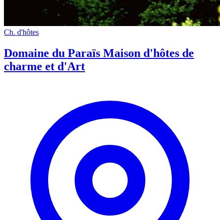
Ch. d'hôtes
Domaine du Paraïs Maison d'hôtes de
charme et d'Art