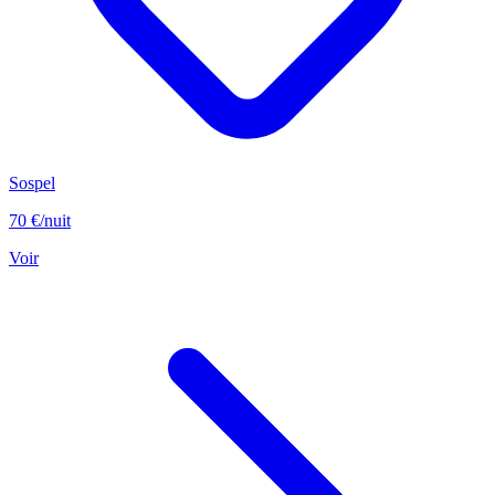
Sospel
70 €
/nuit
Voir