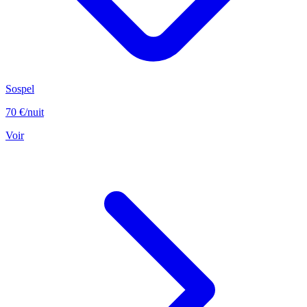
Sospel
70 €
/nuit
Voir