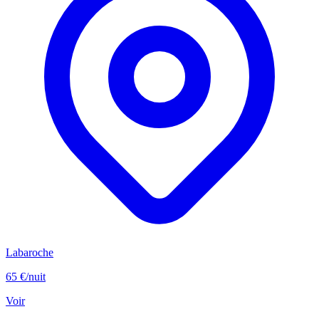
Labaroche
65 €
/nuit
Voir