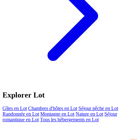
Explorer Lot
Gîtes en Lot
Chambres d'hôtes en Lot
Séjour pêche en Lot
Randonnée en Lot
Montagne en Lot
Nature en Lot
Séjour
romantique en Lot
Tous les hébergements en Lot