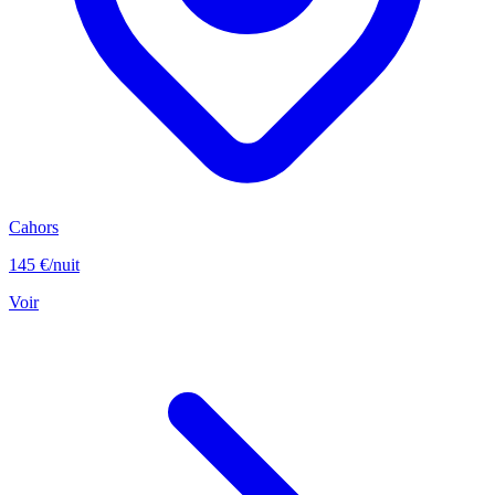
Cahors
145 €
/nuit
Voir