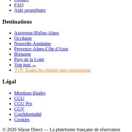
FAQ
Aide propriétaire
Destinations
Auvergne-Rhône-Alpes
Occitanie
Nouvelle-Aquitaine
Provence-Alpes-Côte d'Azur
Bretagne
Pays de la Loire
Voir tout →
🇫🇷 Toutes les régions sans commission
Légal
Mentions légales
CGU
CGU Pro
CGV
Confidentialité
Cookies
© 2026 Séjour Direct — La plateforme française de réservation