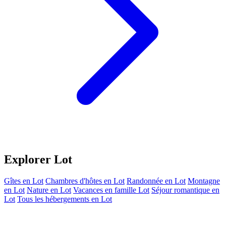
Explorer Lot
Gîtes en Lot
Chambres d'hôtes en Lot
Randonnée en Lot
Montagne
en Lot
Nature en Lot
Vacances en famille Lot
Séjour romantique en
Lot
Tous les hébergements en Lot