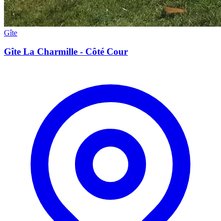
Gîte
Gîte La Charmille - Côté Cour