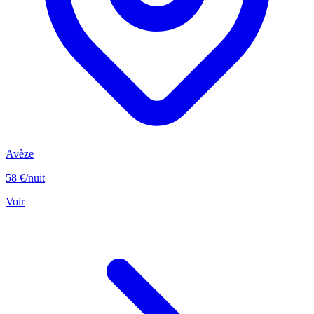
Avèze
58 €
/nuit
Voir