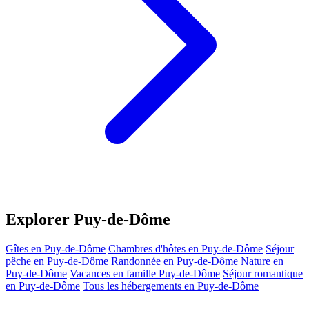
Explorer Puy-de-Dôme
Gîtes en Puy-de-Dôme
Chambres d'hôtes en Puy-de-Dôme
Séjour
pêche en Puy-de-Dôme
Randonnée en Puy-de-Dôme
Nature en
Puy-de-Dôme
Vacances en famille Puy-de-Dôme
Séjour romantique
en Puy-de-Dôme
Tous les hébergements en Puy-de-Dôme