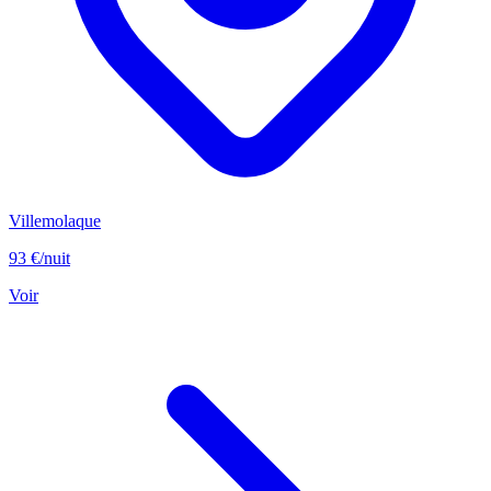
Villemolaque
93 €
/nuit
Voir