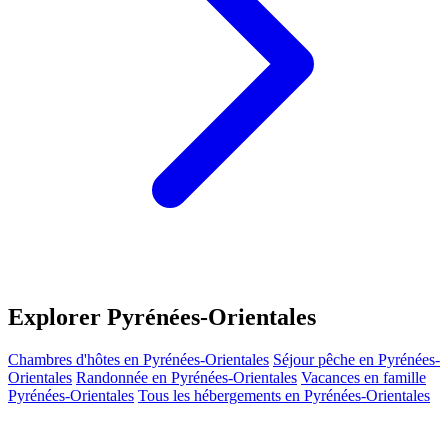
Explorer Pyrénées-Orientales
Chambres d'hôtes en Pyrénées-Orientales
Séjour pêche en Pyrénées-
Orientales
Randonnée en Pyrénées-Orientales
Vacances en famille
Pyrénées-Orientales
Tous les hébergements en Pyrénées-Orientales