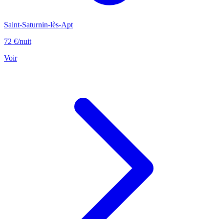
Saint-Saturnin-lès-Apt
72 €
/nuit
Voir