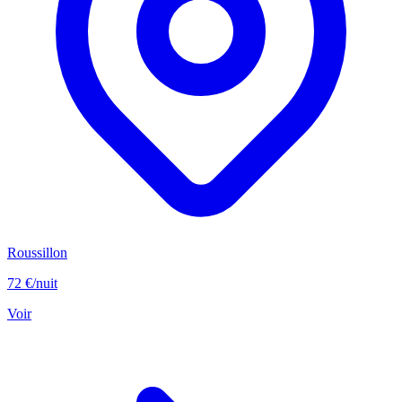
Roussillon
72 €
/nuit
Voir