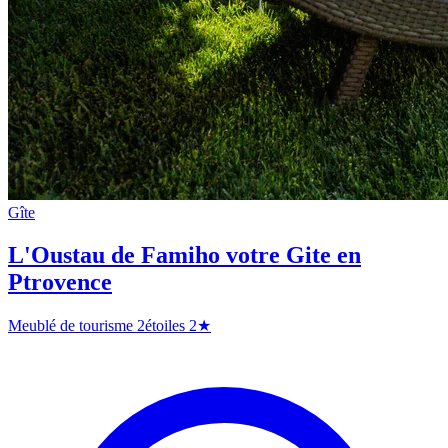
Gîte
L'Oustau de Famiho votre Gite en
Ptrovence
Meublé de tourisme 2étoiles
2★