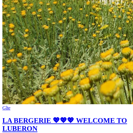
Gîte
LA BERGERIE 💖💖💖 WELCOME TO
LUBERON