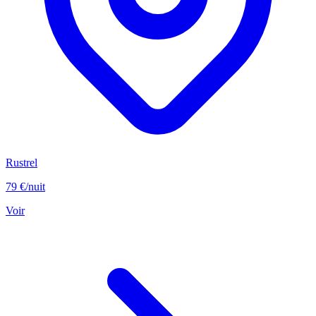
Rustrel
79 €
/nuit
Voir