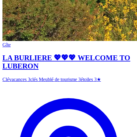
Gîte
LA BURLIERE 💖💖💖 WELCOME TO
LUBERON
Clévacances 3clés
Meublé de tourisme 3étoiles
3★