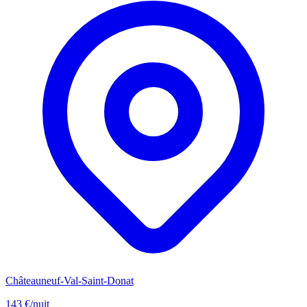
Châteauneuf-Val-Saint-Donat
143 €
/nuit