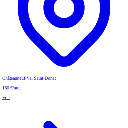
Châteauneuf-Val-Saint-Donat
160 €
/nuit
Voir