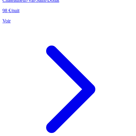
Châteauneuf-Val-Saint-Donat
98 €
/nuit
Voir