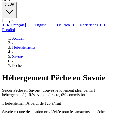
€
EUR
Langue
🇫🇷
Français
🇬🇧
English
🇩🇪
Deutsch
🇳🇱
Nederlands
🇪🇸
Español
Accueil
/
Hébergements
/
Savoie
/
Pêche
Hébergement Pêche en Savoie
Séjour Pêche en Savoie : trouvez le logement idéal parmi 1
hébergement(s). Réservation directe, 0% commission.
1 hébergement
À partir de 125 €/nuit
Savoie est une destination privilégiée pour les amateurs de pêche.