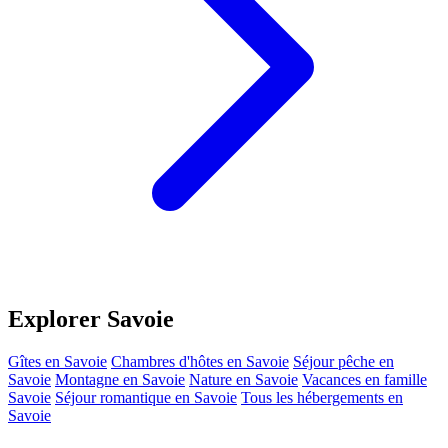
Explorer Savoie
Gîtes en Savoie
Chambres d'hôtes en Savoie
Séjour pêche en
Savoie
Montagne en Savoie
Nature en Savoie
Vacances en famille
Savoie
Séjour romantique en Savoie
Tous les hébergements en
Savoie