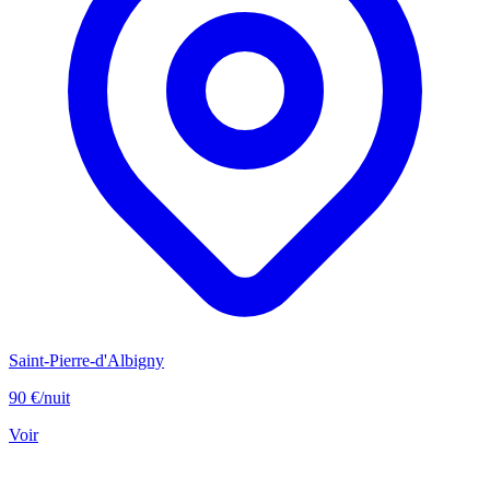
Saint-Pierre-d'Albigny
90 €
/nuit
Voir