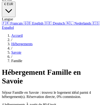
€
EUR
Langue
🇫🇷
Français
🇬🇧
English
🇩🇪
Deutsch
🇳🇱
Nederlands
🇪🇸
Español
Accueil
/
Hébergements
/
Savoie
/
Famille
Hébergement Famille en
Savoie
Séjour Famille en Savoie : trouvez le logement idéal parmi 4
hébergement(s). Réservation directe, 0% commission.
4 hébergements
À partir de 80 €/nuit