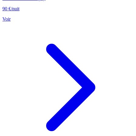
90 €
/nuit
Voir