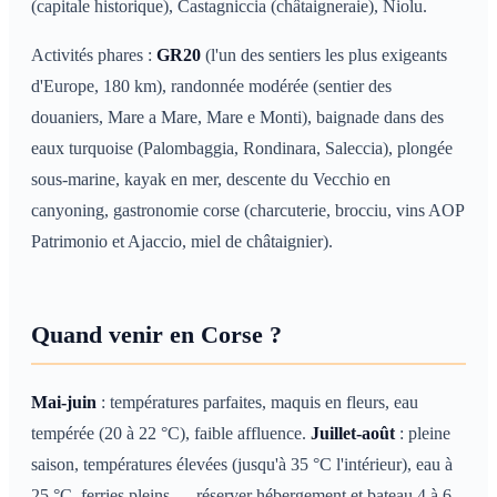
(capitale historique), Castagniccia (châtaigneraie), Niolu.
Activités phares :
GR20
(l'un des sentiers les plus exigeants
d'Europe, 180 km), randonnée modérée (sentier des
douaniers, Mare a Mare, Mare e Monti), baignade dans des
eaux turquoise (Palombaggia, Rondinara, Saleccia), plongée
sous-marine, kayak en mer, descente du Vecchio en
canyoning, gastronomie corse (charcuterie, brocciu, vins AOP
Patrimonio et Ajaccio, miel de châtaignier).
Quand venir en Corse ?
Mai-juin
: températures parfaites, maquis en fleurs, eau
tempérée (20 à 22 °C), faible affluence.
Juillet-août
: pleine
saison, températures élevées (jusqu'à 35 °C l'intérieur), eau à
25 °C, ferries pleins — réserver hébergement et bateau 4 à 6