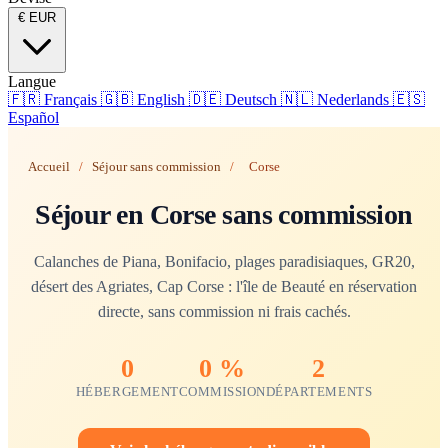
€
EUR
Langue
🇫🇷
Français
🇬🇧
English
🇩🇪
Deutsch
🇳🇱
Nederlands
🇪🇸
Español
Accueil
/
Séjour sans commission
/
Corse
Séjour en Corse sans commission
Calanches de Piana, Bonifacio, plages paradisiaques, GR20,
désert des Agriates, Cap Corse : l'île de Beauté en réservation
directe, sans commission ni frais cachés.
0
0 %
2
HÉBERGEMENT
COMMISSION
DÉPARTEMENTS