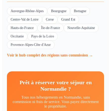
Auvergne-Rhône-Alpes
Bourgogne
Bretagne
Centre-Val de Loire
Corse
Grand Est
Hauts-de-France
Île-de-France
Nouvelle-Aquitaine
Occitanie
Pays de la Loire
Provence-Alpes-Côte d'Azur
Voir le hub complet des régions sans commission →
Prêt à réserver votre séjour en
Normandie ?
Tous nos hébergements en Normandie, sans
commission ni frais de service. Vous payez directement
le propriétaire.