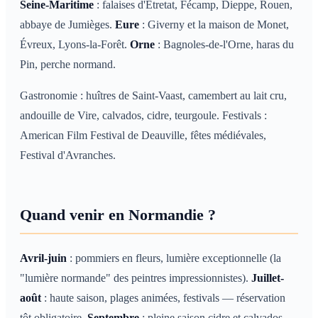
Seine-Maritime
: falaises d'Étretat, Fécamp, Dieppe, Rouen,
abbaye de Jumièges.
Eure
: Giverny et la maison de Monet,
Évreux, Lyons-la-Forêt.
Orne
: Bagnoles-de-l'Orne, haras du
Pin, perche normand.
Gastronomie : huîtres de Saint-Vaast, camembert au lait cru,
andouille de Vire, calvados, cidre, teurgoule. Festivals :
American Film Festival de Deauville, fêtes médiévales,
Festival d'Avranches.
Quand venir en Normandie ?
Avril-juin
: pommiers en fleurs, lumière exceptionnelle (la
"lumière normande" des peintres impressionnistes).
Juillet-
août
: haute saison, plages animées, festivals — réservation
tôt obligatoire.
Septembre
: pleine saison cidre et calvados,