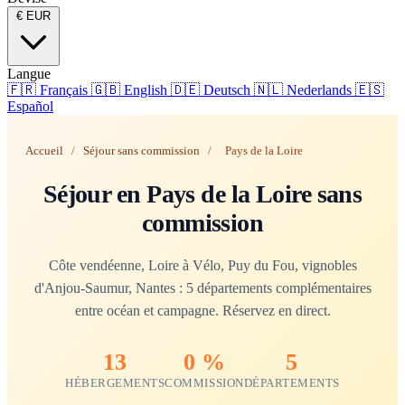
€
EUR
Langue
🇫🇷
Français
🇬🇧
English
🇩🇪
Deutsch
🇳🇱
Nederlands
🇪🇸
Español
Accueil
/
Séjour sans commission
/
Pays de la Loire
Séjour en Pays de la Loire sans
commission
Côte vendéenne, Loire à Vélo, Puy du Fou, vignobles
d'Anjou-Saumur, Nantes : 5 départements complémentaires
entre océan et campagne. Réservez en direct.
13
0 %
5
HÉBERGEMENTS
COMMISSION
DÉPARTEMENTS